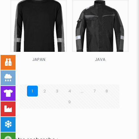
JAPAN
JAVA
1
2
3
4
…
7
8
9