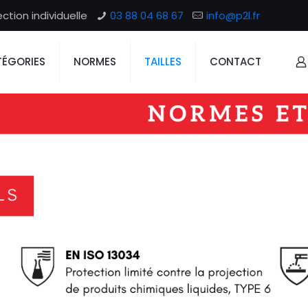
tion individuelle
03 88 04 68 67
info@p2l.fr
ÉGORIES
NORMES
TAILLES
CONTACT