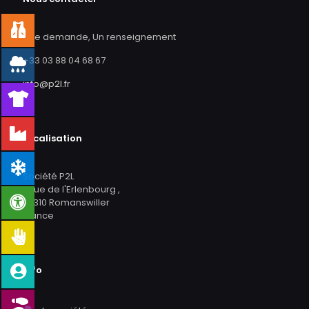
Une demande, Un renseignement
+33 03 88 04 68 67
info@p2l.fr
Localisation
Société P2L
2 rue de l'Erlenbourg ,
67310 Romanswiller
France
Info
●