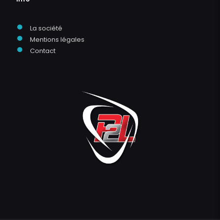
●
La société
●
Mentions légales
●
Contact