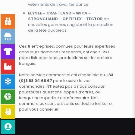
vêtements de travail tendance.
ELYSEE – CRAFTLAND – WICA -
STRONGHAND – OPTIFLEX – TECTOR
de
nouvelles gammes englobant la protection
de la tête aux pieds.
Ces
6
entreprises, connues pour leurs expertises
dans leurs domaines respectifs, ont choisi
P2L
pour distribuer leurs productions sur le territoire
français.
Notre service commercial est disponible au
+33
(0)3 88 04 68 67
pour le suivi de vos
commandes. N’hésitez pas à nous consulter
pour toutes questions, appels d’offres, ou
lorsqu’une expertise est nécessaire. Nos
commerciaux sont présents sur tout le territoire
pour vous conseiller