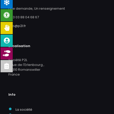
Une demande, Un renseignement
+33 03 88 04 68 67
info@p2l.fr
Localisation
Société P2L
2 rue de l'Erlenbourg ,
67310 Romanswiller
France
Info
●
La société