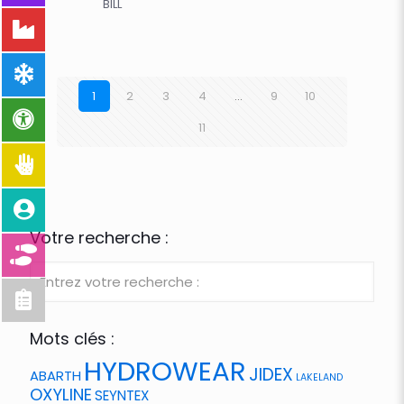
BILL
1
2
3
4
…
9
10
11
Votre recherche :
Mots clés :
HYDROWEAR
JIDEX
ABARTH
LAKELAND
OXYLINE
SEYNTEX