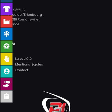
Société P2L
2 rue de l'Erlenbourg ,
67310 Romanswiller
France
Info
●
La société
●
Mentions légales
●
Contact