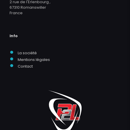
2 rue de l'Erlenbourg ,
67310 Romanswiller
France
Info
●
La société
●
Mentions légales
●
Contact