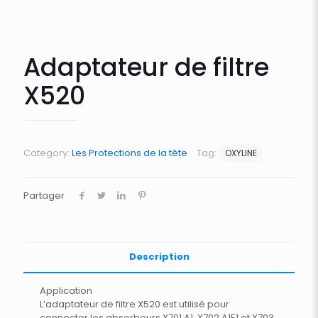
Adaptateur de filtre
X520
Category:
Les Protections de la tête
Tag:
OXYLINE
Partager
Description
Application
L’adaptateur de filtre X520 est utilisé pour
connecter les absorbeurs X701 A1, X702 A1E1 et X703