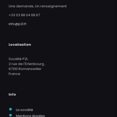
Une demande, Un renseignement
+33 03 88 04 68 67
info@p2l.fr
Localisation
Société P2L
2 rue de l'Erlenbourg ,
67310 Romanswiller
France
Info
●
La société
●
Mentions légales