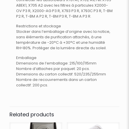
ABEK1, X705 A2 avec les filtres à particules X2000-
OV P3 R, X2000-AG P3 R, X793 P3 R, X793C P3 R, T-BM
P2 R, T-BM A P2 R, T-BM P3 R, T-BM A P3 R.
Restrictions et stockage
Stocker dans l’emballage d’origine avec la notice,
sans éléments de purification attachés, à une
température de -20°C à +30°C et une humidité
RH<80%. Protéger de la lumière directe du soleil.
Emballage
Dimensions de l’emballage: 215/100/115mm
Nombre d’attaches par paquet: 20 pcs.
Dimensions du carton collectif: 520/235/255mm
Nombre de recouvrements dans un carton
collectif: 200 pcs.
Related products