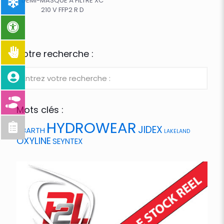
DEMI-MASQUE À FILTRE XC
210 V FFP2 R D
Votre recherche :
Mots clés :
HYDROWEAR
JIDEX
ABARTH
LAKELAND
OXYLINE
SEYNTEX