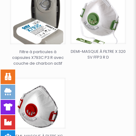
DEMI-MASQUE À FILTRE X 320
Filtre à particules à
SV FFP3 R D
capsules X793C P3 R avec
couche de charbon actif