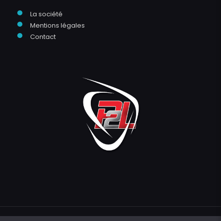
●
La société
●
Mentions légales
●
Contact