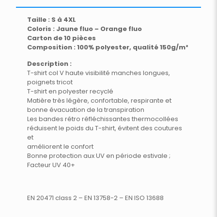
Taille : S à 4XL
Coloris : Jaune fluo – Orange fluo
Carton de 10 pièces
Composition : 100% polyester, qualité 150g/m²
Description :
T-shirt col V haute visibilité manches longues,
poignets tricot
T-shirt en polyester recyclé
Matière très légère, confortable, respirante et
bonne évacuation de la transpiration
Les bandes rétro réfléchissantes thermocollées
réduisent le poids du T-shirt, évitent des coutures
et
améliorent le confort
Bonne protection aux UV en période estivale ;
Facteur UV 40+
EN 20471 class 2 – EN 13758-2 – EN ISO 13688