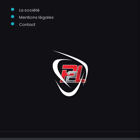
●
La société
●
Mentions légales
●
Contact