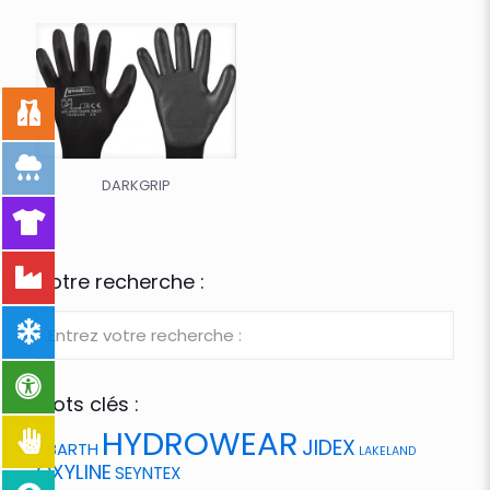
DARKGRIP
Votre recherche :
Mots clés :
HYDROWEAR
JIDEX
ABARTH
LAKELAND
OXYLINE
SEYNTEX