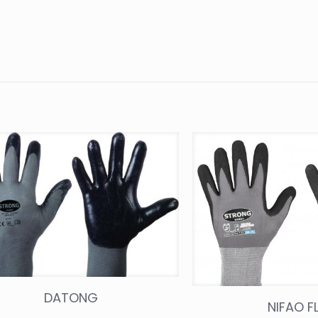
DATONG
NIFAO F