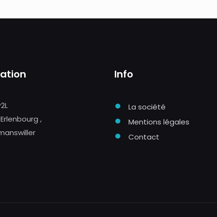
sation
Info
●
P2L
La société
●
'Erlenbourg ,
Mentions légales
manswiller
●
Contact