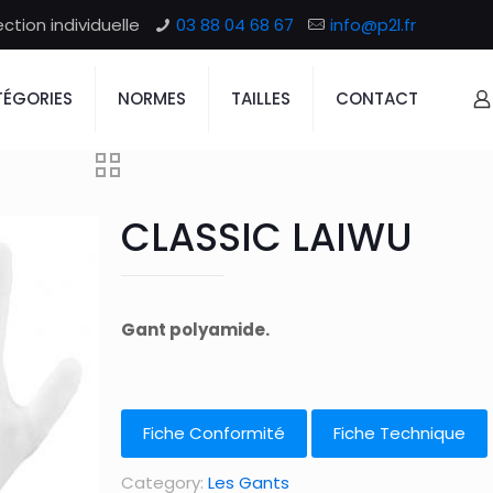
tion individuelle
03 88 04 68 67
info@p2l.fr
ÉGORIES
NORMES
TAILLES
CONTACT
CLASSIC LAIWU
Gant polyamide.
Fiche Conformité
Fiche Technique
Category:
Les Gants