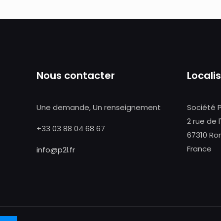
Nous contacter
Locali
Une demande, Un renseignement
Société 
2 rue de l
+33 03 88 04 68 67
67310 Ro
France
info@p2l.fr