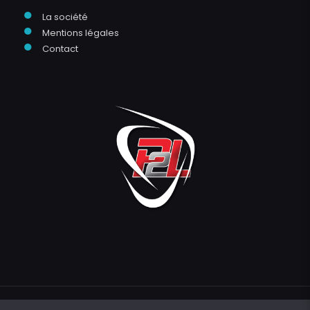
●
La société
●
Mentions légales
●
Contact