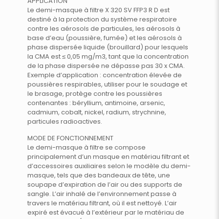
APPLICATION
Le demi-masque à filtre X 320 SV FFP3 R D est
destiné à la protection du système respiratoire
contre les aérosols de particules, les aérosols à
base d’eau (poussière, fumée) et les aérosols à
phase dispersée liquide (brouillard) pour lesquels
la CMA est ≤ 0,05 mg/m3, tant que la concentration
de la phase dispersée ne dépasse pas 30 x CMA.
Exemple d’application : concentration élevée de
poussières respirables, utiliser pour le soudage et
le brasage, protège contre les poussières
contenantes : béryllium, antimoine, arsenic,
cadmium, cobalt, nickel, radium, strychnine,
particules radioactives.
MODE DE FONCTIONNEMENT
Le demi-masque à filtre se compose
principalement d’un masque en matériau filtrant et
d’accessoires auxiliaires selon le modèle du demi-
masque, tels que des bandeaux de tête, une
soupape d’expiration de l’air ou des supports de
sangle. L’air inhalé de l’environnement passe à
travers le matériau filtrant, où il est nettoyé. L’air
expiré est évacué à l’extérieur par le matériau de