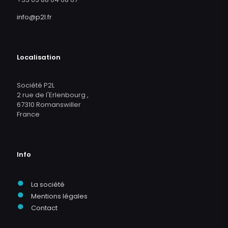
info@p2l.fr
Localisation
Société P2L
2 rue de l'Erlenbourg ,
67310 Romanswiller
France
Info
●
La société
●
Mentions légales
●
Contact