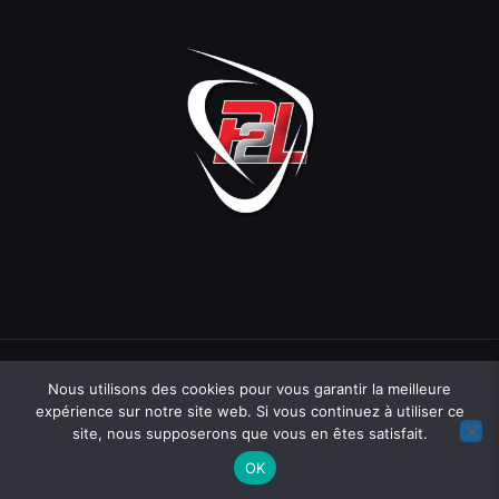
Nous utilisons des cookies pour vous garantir la meilleure
expérience sur notre site web. Si vous continuez à utiliser ce
site, nous supposerons que vous en êtes satisfait.
Une création
Hopcloud
07 71 81 83 40
contact@hopcloud.fr
OK