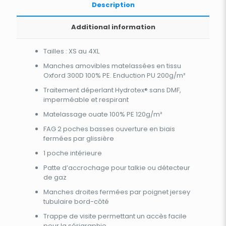
Description
Additional information
Tailles : XS au 4XL
Manches amovibles matelassées en tissu
Oxford 300D 100% PE. Enduction PU 200g/m²
Traitement déperlant Hydrotex® sans DMF,
imperméable et respirant
Matelassage ouate 100% PE 120g/m²
FAG 2 poches basses ouverture en biais
fermées par glissière
1 poche intérieure
Patte d’accrochage pour talkie ou détecteur
de gaz
Manches droites fermées par poignet jersey
tubulaire bord-côté
Trappe de visite permettant un accès facile
pour la sérigraphie