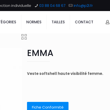
tion individuelle
03 88 04 68 67
info@p2l.fr
ÉGORIES
NORMES
TAILLES
CONTACT
EMMA
Veste softshell haute visibilité femme.
Fiche Conformité