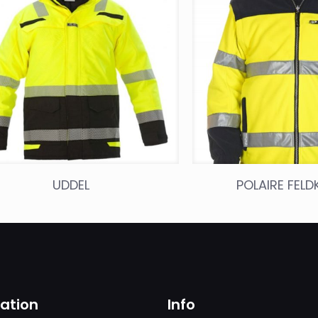
UDDEL
POLAIRE FELD
sation
Info