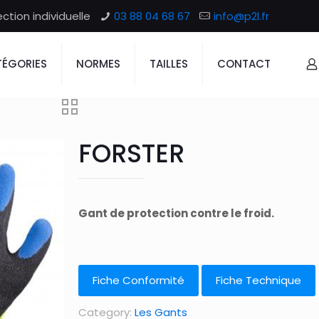
tion individuelle
03 88 04 68 67
info@p2l.fr
ÉGORIES
NORMES
TAILLES
CONTACT
FORSTER
Gant de protection contre le froid.
Fiche Conformité
Fiche Technique
Category:
Les Gants