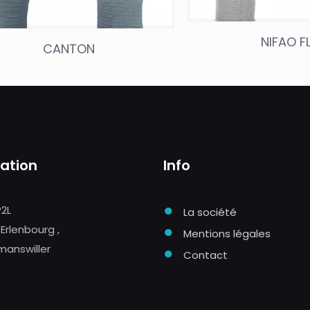
NIFAO F
CANTON
sation
Info
●
P2L
La société
●
'Erlenbourg ,
Mentions légales
manswiller
●
Contact