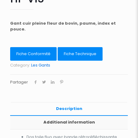
Gant cuir pleine fleur de bovin, paume, index et
pouce.
Fiche Conformité
Fiche Technique
Category:
Les Gants
Partager
Description
Additional information
Dos toile fluo avec bande rétroréfléchissante.