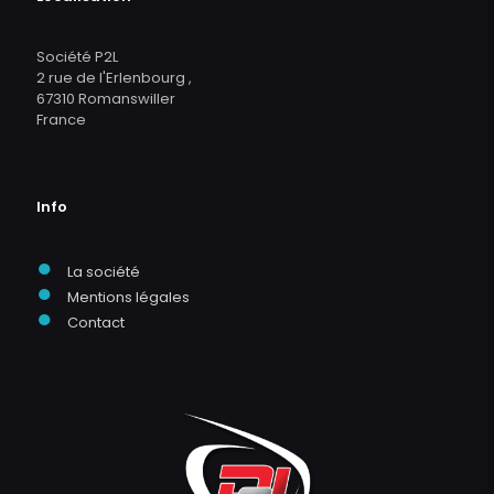
Société P2L
2 rue de l'Erlenbourg ,
67310 Romanswiller
France
Info
●
La société
●
Mentions légales
●
Contact