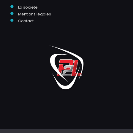
●
La société
●
Mentions légales
●
Contact