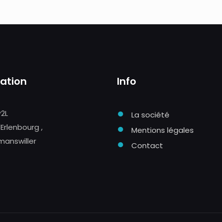
sation
Info
●
P2L
La société
●
'Erlenbourg ,
Mentions légales
manswiller
●
Contact