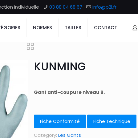
tion individuelle
03 88 04 68 67
info@p2l.fr
ÉGORIES
NORMES
TAILLES
CONTACT
KUNMING
Gant anti-coupure niveau B.
Fiche Conformité
Fiche Technique
Category:
Les Gants