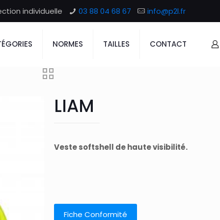
tion individuelle
03 88 04 68 67
info@p2l.fr
ÉGORIES
NORMES
TAILLES
CONTACT
LIAM
Veste softshell de haute visibilité.
Fiche Conformité