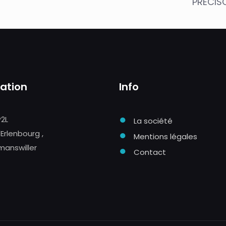
PRECIS
sation
Info
●
P2L
La société
●
'Erlenbourg ,
Mentions légales
manswiller
●
Contact