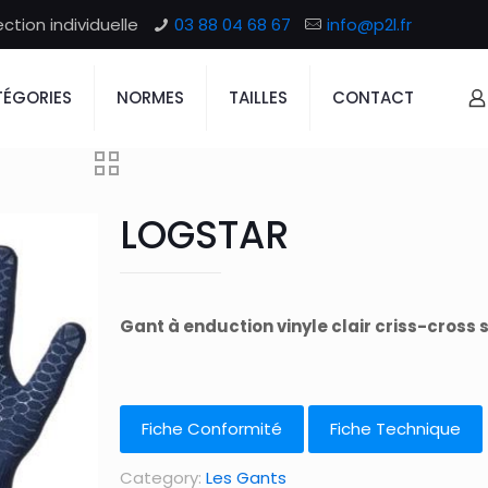
tion individuelle
03 88 04 68 67
info@p2l.fr
ÉGORIES
NORMES
TAILLES
CONTACT
LOGSTAR
Gant à enduction vinyle clair criss-cross 
Fiche Conformité
Fiche Technique
Category:
Les Gants