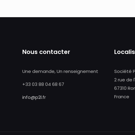
Nous contacter
Locali
Une demande, Un renseignement
Société 
2 rue de l
+33 03 88 04 68 67
67310 Ro
France
info@p2l.fr