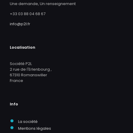
Une demande, Un renseignement
+33 03 88 04 68 67
info@p2l.fr
Localisation
Société P2L
2 rue de l'Erlenbourg ,
67310 Romanswiller
France
Info
●
La société
●
Mentions légales