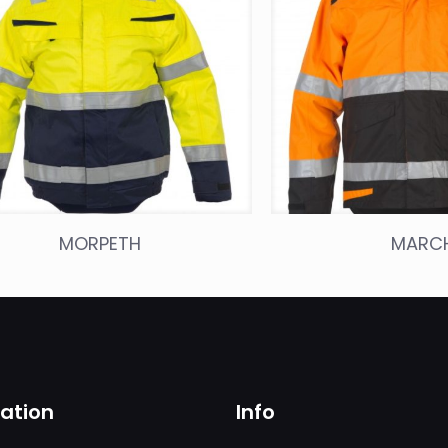
MORPETH
MARC
sation
Info