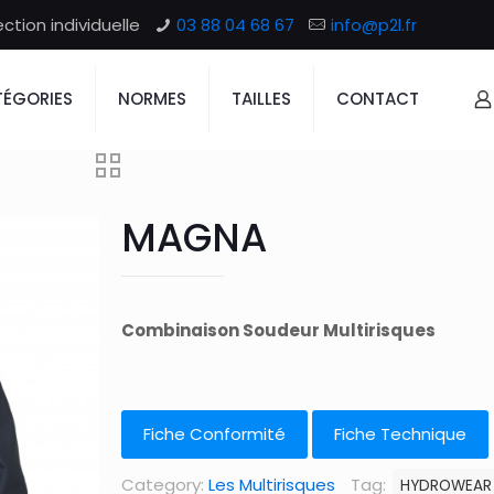
tion individuelle
03 88 04 68 67
info@p2l.fr
ÉGORIES
NORMES
TAILLES
CONTACT
MAGNA
Combinaison Soudeur Multirisques
Fiche Conformité
Fiche Technique
Category:
Les Multirisques
Tag:
HYDROWEAR