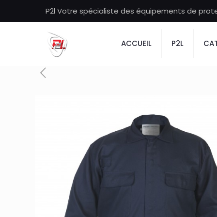
P2l Votre spécialiste des équipements de protec
ACCUEIL
P2L
CAT