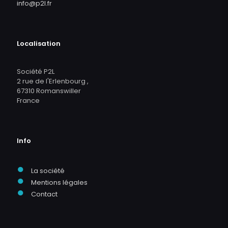
info@p2l.fr
Localisation
Société P2L
2 rue de l'Erlenbourg ,
67310 Romanswiller
France
Info
●
La société
●
Mentions légales
●
Contact