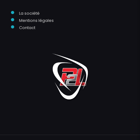
●
La société
●
Mentions légales
●
Contact