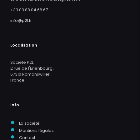
+33 03 88 04 68 67
info@p2l.fr
Localisation
Société P2L
2 rue de l'Erlenbourg ,
67310 Romanswiller
France
Info
●
La société
●
Mentions légales
●
Contact