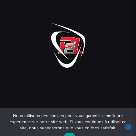
Nous utilisons des cookies pour vous garantir la meilleure
expérience sur notre site web. Si vous continuez à utiliser ce
site, nous supposerons que vous en êtes satisfait.
Une création
Hopcloud
07 71 81 83 40
contact@hopcloud.fr