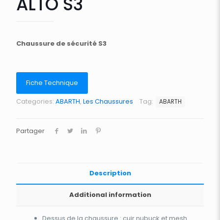
ALTO S3
Chaussure de sécurité S3
Fiche Technique
Categories:
ABARTH
,
Les Chaussures
Tag:
ABARTH
Partager
Description
Additional information
Dessus de la chaussure : cuir nubuck et mesh