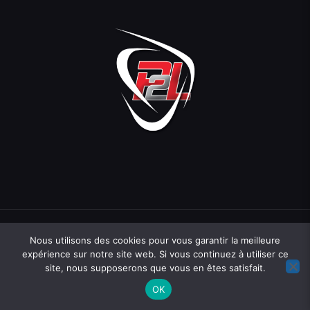
Nous utilisons des cookies pour vous garantir la meilleure
expérience sur notre site web. Si vous continuez à utiliser ce
site, nous supposerons que vous en êtes satisfait.
Une création
Hopcloud
07 71 81 83 40
contact@hopcloud.fr
OK