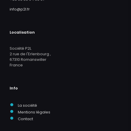
info@p2l.fr
Localisation
Société P2L
2 rue de l'Erlenbourg ,
67310 Romanswiller
France
Info
●
La société
●
Mentions légales
●
Contact