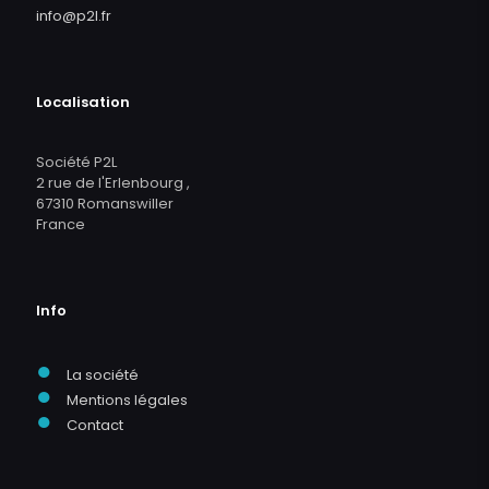
info@p2l.fr
Localisation
Société P2L
2 rue de l'Erlenbourg ,
67310 Romanswiller
France
Info
●
La société
●
Mentions légales
●
Contact