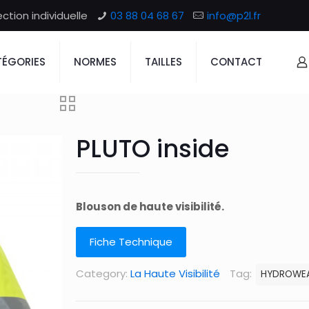
tion individuelle
03 88 04 68 67
info@p2l.fr
ÉGORIES
NORMES
TAILLES
CONTACT
PLUTO inside
Blouson de haute visibilité.
Fiche Technique
Category:
La Haute Visibilité
Tag:
HYDROWE