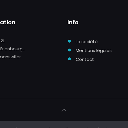
sation
Info
●
P2L
La société
●
'Erlenbourg ,
Mentions légales
manswiller
●
Contact
 création
Hopcloud
07 71 81 83 40
contact@hopclou