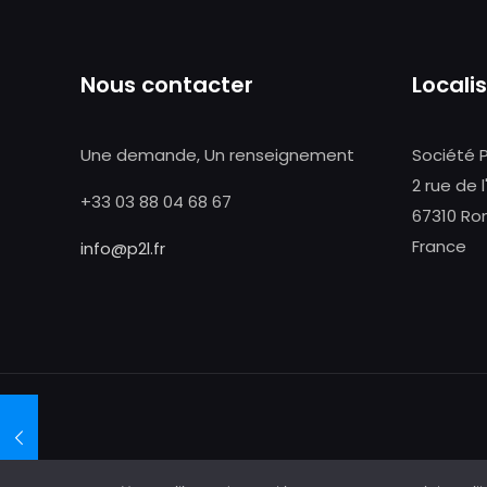
Nous contacter
Locali
Une demande, Un renseignement
Société 
2 rue de l
+33 03 88 04 68 67
67310 Ro
France
info@p2l.fr
Une