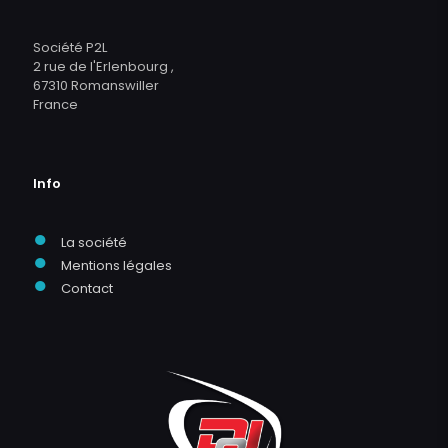
Société P2L
2 rue de l'Erlenbourg ,
67310 Romanswiller
France
Info
●
La société
●
Mentions légales
●
Contact