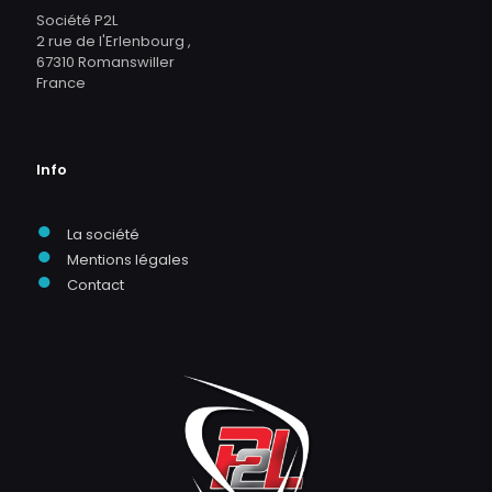
Société P2L
2 rue de l'Erlenbourg ,
67310 Romanswiller
France
Info
●
La société
●
Mentions légales
●
Contact