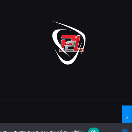
d.fr
e, nous supposerons que vous en êtes satisfait.
OK