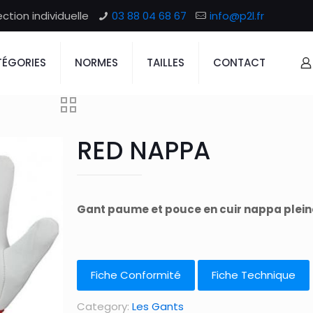
tion individuelle
03 88 04 68 67
info@p2l.fr
ÉGORIES
NORMES
TAILLES
CONTACT
RED NAPPA
Gant paume et pouce en cuir nappa pleine
Fiche Conformité
Fiche Technique
Category:
Les Gants