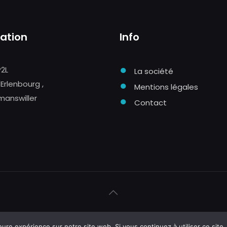
sation
Info
●
P2L
La société
●
'Erlenbourg ,
Mentions légales
manswiller
●
Contact
 création
Hopcloud
07 71 81 83 40
contact@hopclou
eure expérience sur notre site web. Si vous continuez à utiliser ce sit