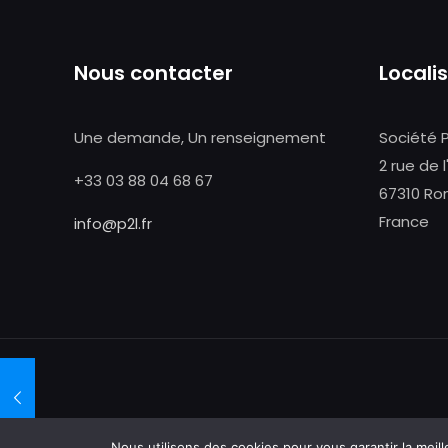
Nous contacter
Locali
Une demande, Un renseignement
Société 
2 rue de l
+33 03 88 04 68 67
67310 Ro
France
info@p2l.fr
Une
Nous utilisons des cookies pour vous garantir la meill