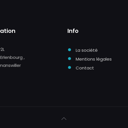
sation
Info
●
P2L
La société
●
'Erlenbourg ,
Mentions légales
manswiller
●
Contact