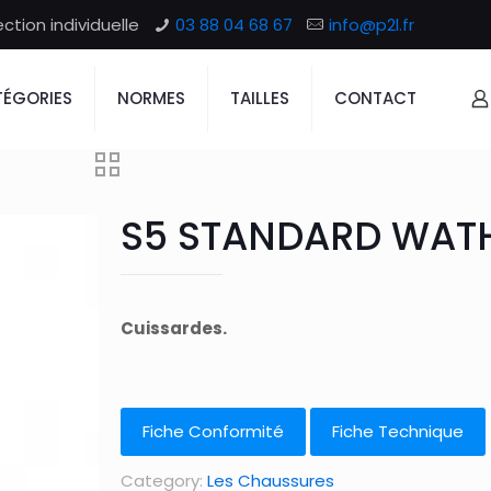
tion individuelle
03 88 04 68 67
info@p2l.fr
ÉGORIES
NORMES
TAILLES
CONTACT
S5 STANDARD WAT
Cuissardes.
Fiche Conformité
Fiche Technique
Category:
Les Chaussures