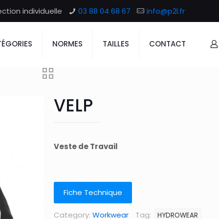
tion individuelle
03 88 04 68 67
info@p2l.fr
ÉGORIES
NORMES
TAILLES
CONTACT
VELP
Veste de Travail
Fiche Technique
Category:
Workwear
Tag:
HYDROWEAR