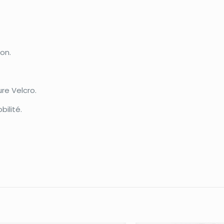
ion.
re Velcro.
bilité.