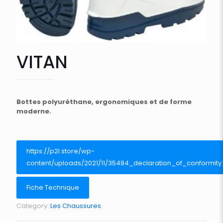
VITAN
Bottes polyuréthane, ergonomiques et de forme
moderne.
https://p2l.store/wp-
content/uploads/2021/11/35484_declaration_of_conformity
Fiche Technique
Category:
Les Chaussures