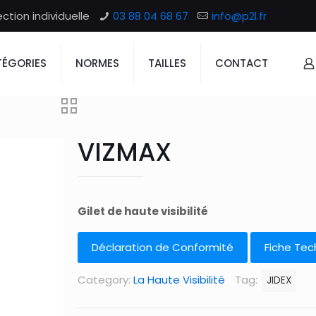
tion individuelle
03 88 04 68 67
info@p2l.fr
ÉGORIES
NORMES
TAILLES
CONTACT
VIZMAX
Gilet de haute visibilité
Déclaration de Conformité
Fiche Tec
Category:
La Haute Visibilité
Tag:
JIDEX