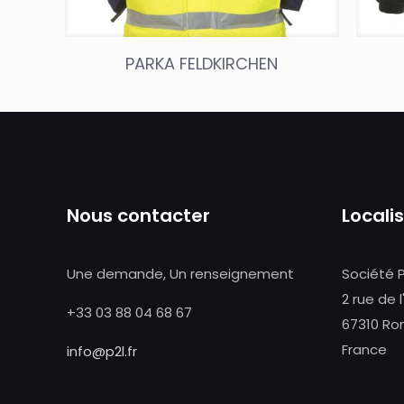
PARKA FELDKIRCHEN
Nous contacter
Locali
Une demande, Un renseignement
Société 
2 rue de l
+33 03 88 04 68 67
67310 Ro
France
info@p2l.fr