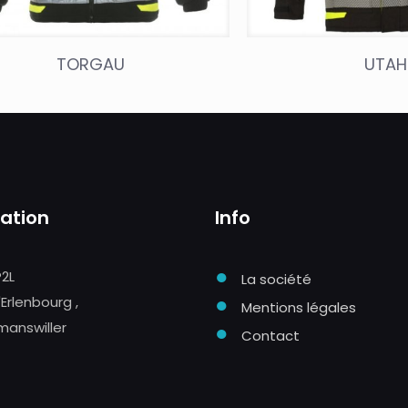
TORGAU
UTAH
sation
Info
●
P2L
La société
●
'Erlenbourg ,
Mentions légales
manswiller
●
Contact