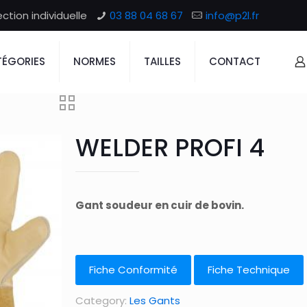
tion individuelle
03 88 04 68 67
info@p2l.fr
ÉGORIES
NORMES
TAILLES
CONTACT
WELDER PROFI 4
Gant soudeur en cuir de bovin.
Fiche Conformité
Fiche Technique
Category:
Les Gants