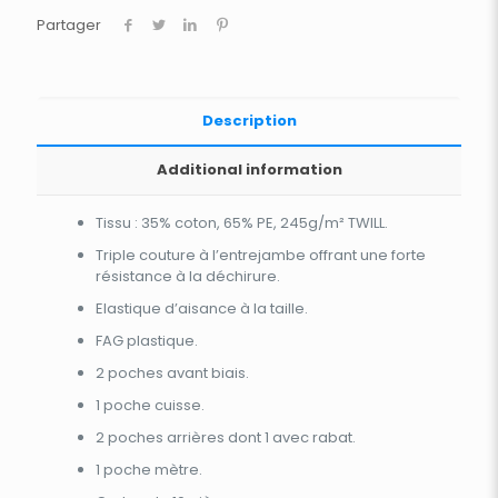
Partager
Description
Additional information
Tissu : 35% coton, 65% PE, 245g/m² TWILL.
Triple couture à l’entrejambe offrant une forte
résistance à la déchirure.
Elastique d’aisance à la taille.
FAG plastique.
2 poches avant biais.
1 poche cuisse.
2 poches arrières dont 1 avec rabat.
1 poche mètre.