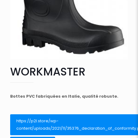
WORKMASTER
Bottes PVC fabriquées en Italie, qualité robuste.
https://p2l.store/wp-
content/uploads/2021/11/35376_declaration_of_conformity.