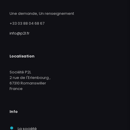
Une demande, Un renseignement
+33 03 88 04 68 67
info@p2l.fr
Localisation
Société P2L
2 rue de l'Erlenbourg ,
67310 Romanswiller
France
Info
●
La société