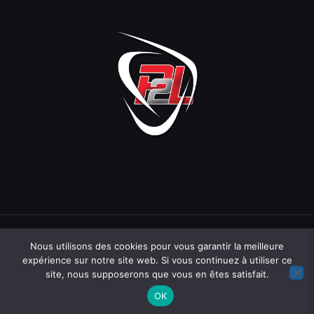
Nous utilisons des cookies pour vous garantir la meilleure
expérience sur notre site web. Si vous continuez à utiliser ce
site, nous supposerons que vous en êtes satisfait.
Une création
Hopcloud
07 71 81 83 40
contact@hopcloud.fr
OK