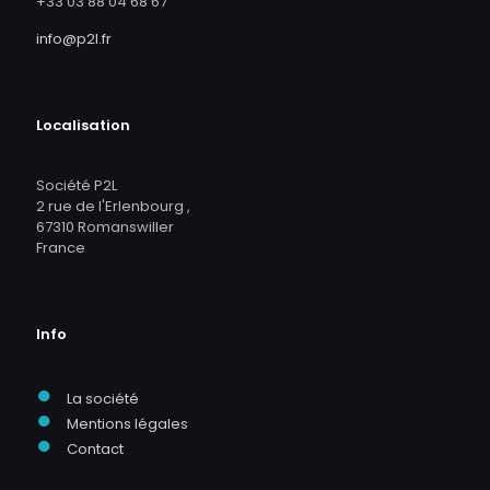
+33 03 88 04 68 67
info@p2l.fr
Localisation
Société P2L
2 rue de l'Erlenbourg ,
67310 Romanswiller
France
Info
●
La société
●
Mentions légales
●
Contact