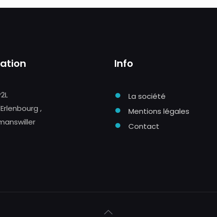
sation
Info
●
P2L
La société
●
'Erlenbourg ,
Mentions légales
manswiller
●
Contact