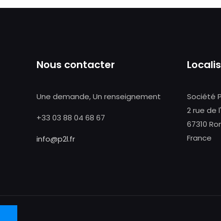
Nous contacter
Locali
Une demande, Un renseignement
Société 
2 rue de l
+33 03 88 04 68 67
67310 Ro
France
info@p2l.fr