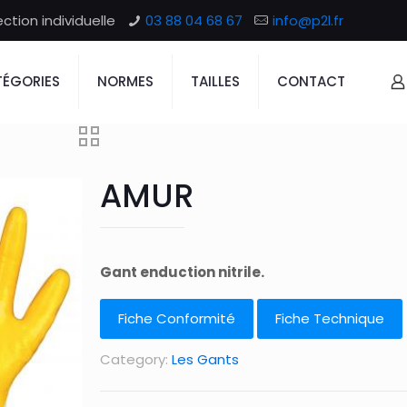
tion individuelle
03 88 04 68 67
info@p2l.fr
ÉGORIES
NORMES
TAILLES
CONTACT
AMUR
Gant enduction nitrile.
Fiche Conformité
Fiche Technique
Category:
Les Gants