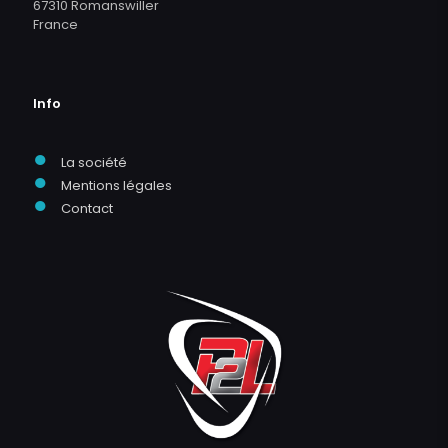
67310 Romanswiller
France
Info
●
La société
●
Mentions légales
●
Contact