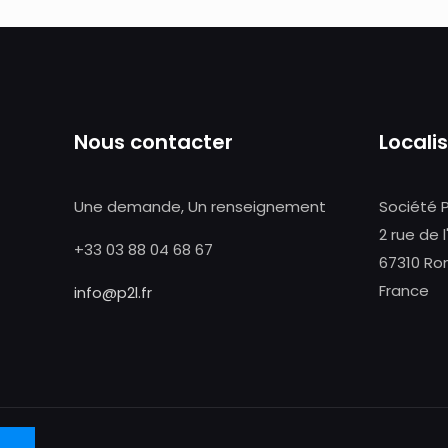
Nous contacter
Locali
Une demande, Un renseignement
Société 
2 rue de l
+33 03 88 04 68 67
67310 Ro
France
info@p2l.fr