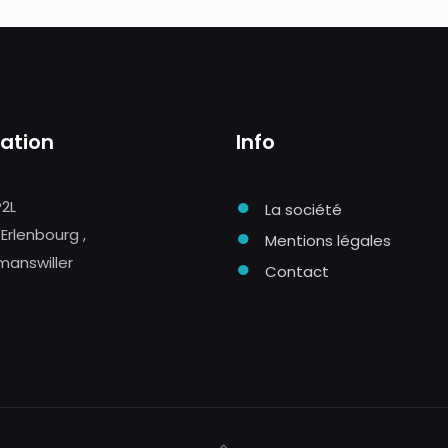
sation
Info
●
P2L
La société
●
'Erlenbourg ,
Mentions légales
manswiller
●
Contact