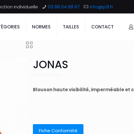
tion individuelle
03 88 04 68 67
info@p2l.fr
ÉGORIES
NORMES
TAILLES
CONTACT
JONAS
Blouson haute visibilité, imperméable et 
Fiche Conformité