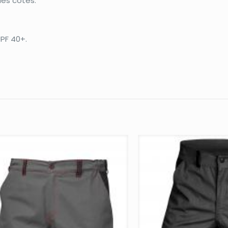
les côtés.
UPF 40+.