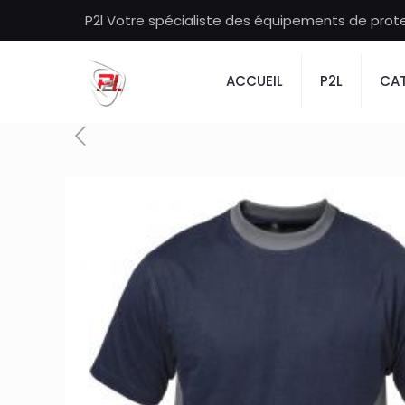
P2l Votre spécialiste des équipements de protec
ACCUEIL
P2L
CAT