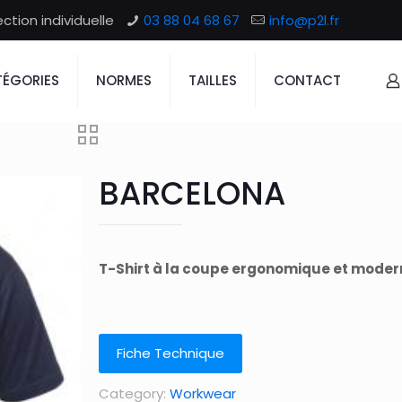
tion individuelle
03 88 04 68 67
info@p2l.fr
ÉGORIES
NORMES
TAILLES
CONTACT
BARCELONA
T-Shirt à la coupe ergonomique et moder
Fiche Technique
Category:
Workwear