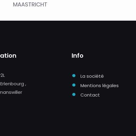
MAASTRICHT
sation
Info
●
P2L
La société
●
'Erlenbourg ,
Mentions légales
manswiller
●
Contact