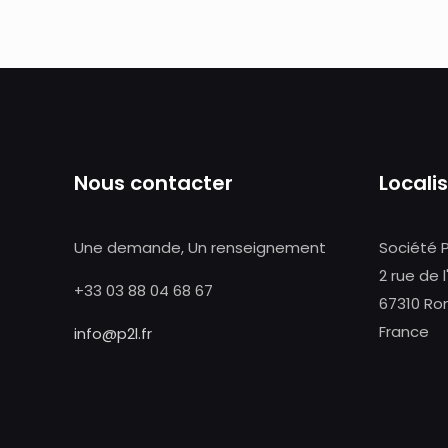
Nous contacter
Locali
Une demande, Un renseignement
Société 
2 rue de l
+33 03 88 04 68 67
67310 Ro
France
info@p2l.fr