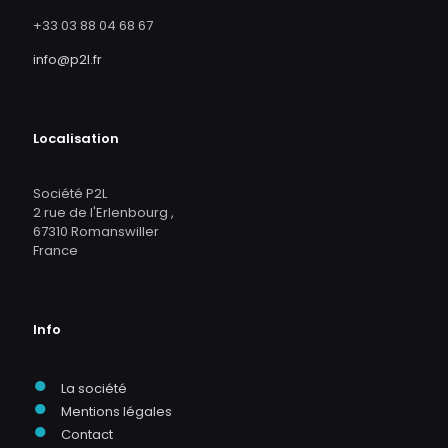
+33 03 88 04 68 67
info@p2l.fr
Localisation
Société P2L
2 rue de l'Erlenbourg ,
67310 Romanswiller
France
Info
●
La société
●
Mentions légales
●
Contact