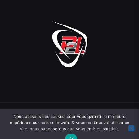
Nous utilisons des cookies pour vous garantir la meilleure
expérience sur notre site web. Si vous continuez à utiliser ce
site, nous supposerons que vous en êtes satisfait.
Une création
Hopcloud
07 71 81 83 40
contact@hopcloud.fr
OK