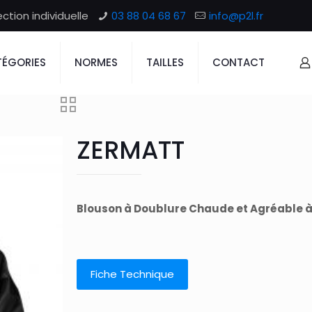
tion individuelle
03 88 04 68 67
info@p2l.fr
ÉGORIES
NORMES
TAILLES
CONTACT
ZERMATT
Blouson à Doublure Chaude et Agréable à 
Fiche Technique