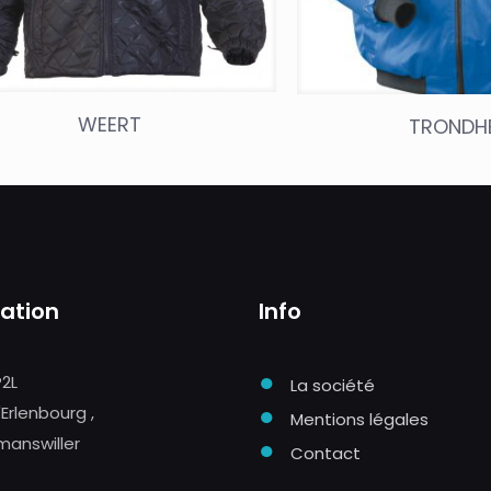
WEERT
TRONDH
sation
Info
●
P2L
La société
●
'Erlenbourg ,
Mentions légales
manswiller
●
Contact