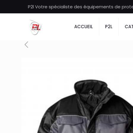
P2l Votre spécialiste des équipements de protec
ACCUEIL
P2L
CAT